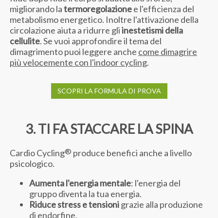
migliorando la
termoregolazione
e l'efficienza del
metabolismo energetico. Inoltre l'attivazione della
circolazione aiuta a ridurre gli
inestetismi della
cellulite
. Se vuoi approfondire il tema del
dimagrimento puoi leggere anche
come dimagrire
più velocemente con l'indoor cycling
.
SCOPRI LA FORMULA DI PROVA
3. TI FA STACCARE LA SPINA
®
Cardio Cycling
produce benefici anche a livello
psicologico.
Aumenta l'energia mentale
: l'energia del
gruppo diventa la tua energia.
Riduce stress e tensioni
grazie alla produzione
di endorfine.