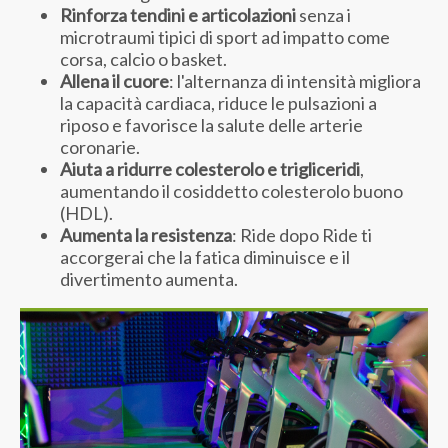
Rinforza tendini e articolazioni
senza i
microtraumi tipici di sport ad impatto come
corsa, calcio o basket.
Allena il cuore
: l'alternanza di intensità migliora
la capacità cardiaca, riduce le pulsazioni a
riposo e favorisce la salute delle arterie
coronarie.
Aiuta a ridurre colesterolo e trigliceridi
,
aumentando il cosiddetto colesterolo buono
(HDL).
Aumenta la resistenza
: Ride dopo Ride ti
accorgerai che la fatica diminuisce e il
divertimento aumenta.