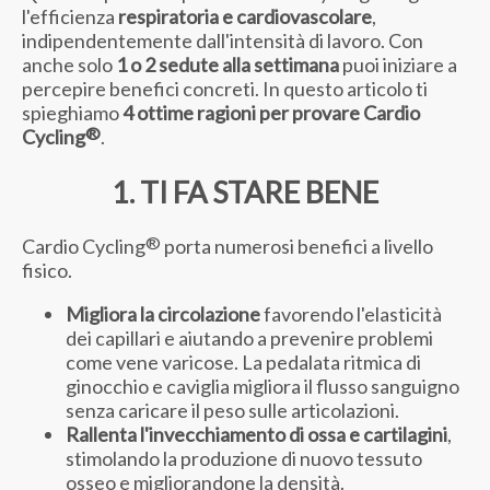
l'efficienza
respiratoria e cardiovascolare
,
indipendentemente dall'intensità di lavoro. Con
anche solo
1 o 2 sedute alla settimana
puoi iniziare a
percepire benefici concreti. In questo articolo ti
spieghiamo
4 ottime ragioni per provare Cardio
®
Cycling
.
1. TI FA STARE BENE
®
Cardio Cycling
porta numerosi benefici a livello
fisico.
Migliora la circolazione
favorendo l'elasticità
dei capillari e aiutando a prevenire problemi
come vene varicose. La pedalata ritmica di
ginocchio e caviglia migliora il flusso sanguigno
senza caricare il peso sulle articolazioni.
Rallenta l'invecchiamento di ossa e cartilagini
,
stimolando la produzione di nuovo tessuto
osseo e migliorandone la densità.