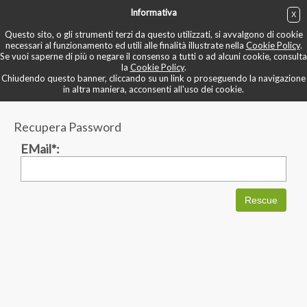
Informativa
X
ACQUISTA
Questo sito, o gli strumenti terzi da questo utilizzati, si avvalgono di cookie
necessari al funzionamento ed utili alle finalità illustrate nella
Cookie Policy
.
Se vuoi saperne di più o negare il consenso a tutti o ad alcuni cookie, consulta
la
Cookie Policy
.
Chiudendo questo banner, cliccando su un link o proseguendo la navigazione
Recupera Password
in altra maniera, acconsenti all'uso dei cookie.
Recupera Password
EMail
*
:
Rescue