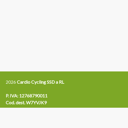
2026
Cardio Cycling SSD a RL
P. IVA: 12768790011
Cod. dest. W7YVJK9
Boutique Solferino:
APERTURA
Via San Francesco d’Assisi, 29
10121 - TORINO
Lunedì:
06:00-21:00