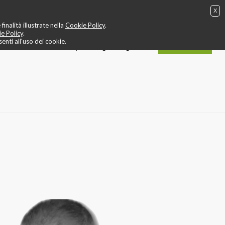
X
g
❤️ allenamento cardio
🎬 video
🤙 staff
📍 contatti
inalità illustrate nella
Cookie Policy
.
e Policy
.
nti all'uso dei cookie.
ACQUISTA
IT
EN
login / registrati