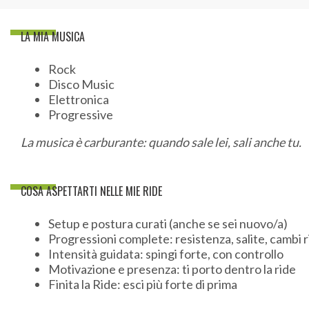
La sua ride è l’essenza della Boutique: struttura, progr
LA MIA MUSICA
controllo.
Rock
Con lui non si pedala “a caso”. Ogni fase ha un senso. O
Disco Music
sprint ha un obiettivo.
Elettronica
Progressive
È una ride completa, tecnica e coinvolgente, pensata pe
fisicamente e mentalmente.
La musica è carburante: quando sale lei, sali anche tu.
LEGGI UN ARTICOLO SU ALD
COSA ASPETTARTI NELLE MIE RIDE
FORMULA DI PROVA
Setup e postura curati (anche se sei nuovo/a)
Progressioni complete: resistenza, salite, cambi 
Intensità guidata: spingi forte, con controllo
Motivazione e presenza: ti porto dentro la ride
Finita la Ride: esci più forte di prima