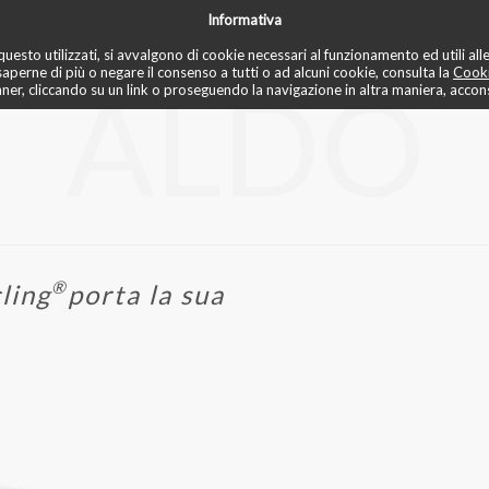
Informativa
✏️ recensioni
📚 blo
✅ mese di prova
♾️ unlimited
📌 prenota
uesto utilizzati, si avvalgono di cookie necessari al funzionamento ed utili alle f
saperne di più o negare il consenso a tutti o ad alcuni cookie, consulta la
Cooki
ALDO
r, cliccando su un link o proseguendo la navigazione in altra maniera, acconse
®
ling
porta la sua