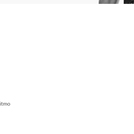
essione, intensità e
gni salita costruisce. Ogni
r farti uscire più forte —
O
ritmo