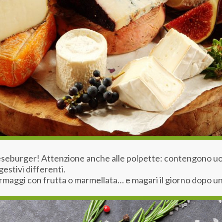
eseburger! Attenzione anche alle polpette: contengono uo
gestivi differenti.
ormaggi con frutta o marmellata… e magari il giorno dopo una