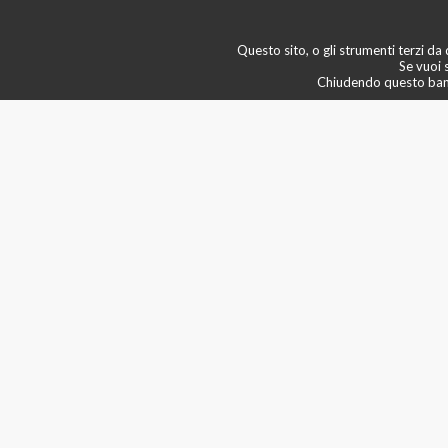
newsletter
💠 boutique & servizi
Questo sito, o gli strumenti terzi da q
🙄 scopri di più
Se vuoi 
Chiudendo questo banne