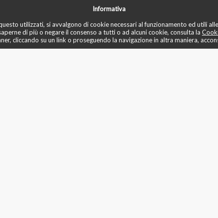
Informativa
✏️ recensioni
📚 blo
✅ mese di prova
♾️ unlimited
📌 prenota
uesto utilizzati, si avvalgono di cookie necessari al funzionamento ed utili alle f
saperne di più o negare il consenso a tutti o ad alcuni cookie, consulta la
Cooki
r, cliccando su un link o proseguendo la navigazione in altra maniera, acconse