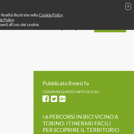
X
g
❤️ allenamento cardio
🎬 video
🤙 staff
📍 contatti
inalità illustrate nella
Cookie Policy
.
e Policy
.
nti all'uso dei cookie.
ACQUISTA
IT
EN
login / registrati
Pubblicato 8 mesi fa
CONDIVIDI QUESTO ARTICOLO SU:
6 PERCORSI IN BICI VICINO A
TORINO: ITINERARI FACILI
PER SCOPRIRE IL TERRITORIO