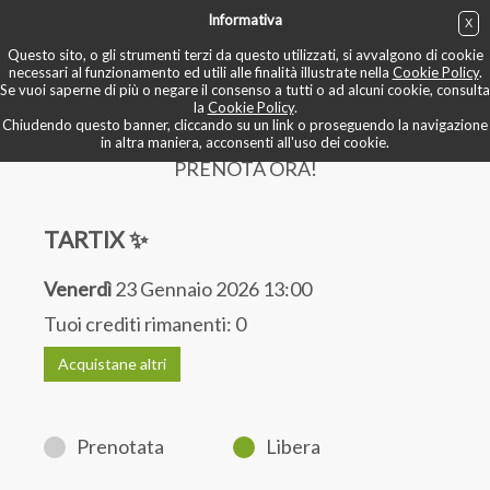
Informativa
X
ACQUISTA
Questo sito, o gli strumenti terzi da questo utilizzati, si avvalgono di cookie
necessari al funzionamento ed utili alle finalità illustrate nella
Cookie Policy
.
Se vuoi saperne di più o negare il consenso a tutti o ad alcuni cookie, consulta
BOOK NOW
la
Cookie Policy
.
Chiudendo questo banner, cliccando su un link o proseguendo la navigazione
in altra maniera, acconsenti all'uso dei cookie.
PRENOTA ORA!
TARTIX ✨
Venerdì
23 Gennaio 2026 13:00
Tuoi crediti rimanenti:
0
Acquistane altri
Prenotata
Libera