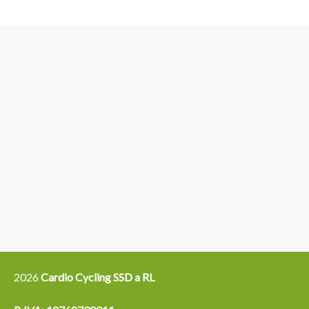
3
6
4
5
15
14
16
12
13
21
22
2026
Cardio Cycling SSD a RL