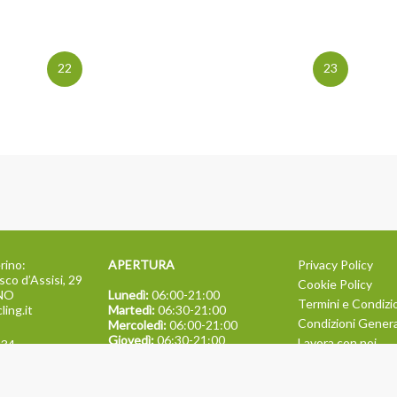
22
23
rino:
APERTURA
Privacy Policy
sco d’Assisi, 29
Cookie Policy
INO
Lunedì:
06:00-21:00
Termini e Condizi
ling.it
Martedì:
06:30-21:00
Condizioni General
Mercoledì:
06:00-21:00
Giovedì:
06:30-21:00
Lavora con noi
134
Venerdì:
06:00-21:00
TEAM BUILDING
Sabato:
09:00-13:30
Domenica:
09:00-13:30