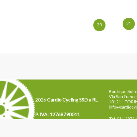
21
20
Boutique Solfe
Via San France
2026
Cardio Cycling SSD a RL
10121 - TOR
info@cardiocyc
P. IVA: 12768790011
Tel. 011 2871
Cod. dest. W7YVJK9
NEWSLETTER