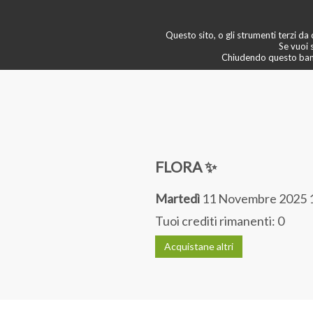
newsletter
💠 boutique & servizi
Questo sito, o gli strumenti terzi da q
🙄 scopri di più
Se vuoi 
Chiudendo questo banne
FLORA ✨
Martedì
11 Novembre 2025 
Tuoi crediti rimanenti:
0
Acquistane altri