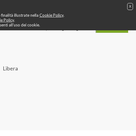
X
g
❤️ allenamento cardio
🎬 video
🤙 staff
📍 contatti
inalità illustrate nella
Cookie Policy
.
e Policy
.
nti all'uso dei cookie.
ACQUISTA
IT
EN
login / registrati
Libera