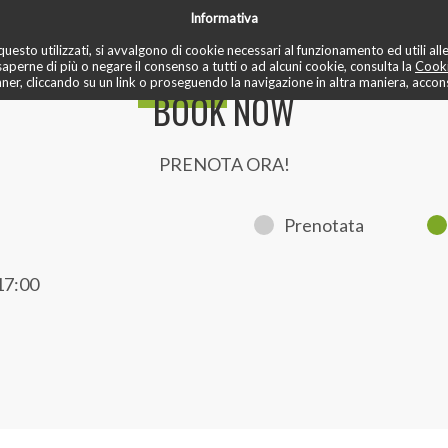
Informativa
✏️ recensioni
📚 blo
✅ mese di prova
♾️ unlimited
📌 prenota
uesto utilizzati, si avvalgono di cookie necessari al funzionamento ed utili alle f
saperne di più o negare il consenso a tutti o ad alcuni cookie, consulta la
Cooki
r, cliccando su un link o proseguendo la navigazione in altra maniera, acconse
BOOK NOW
PRENOTA ORA!
Prenotata
17:00