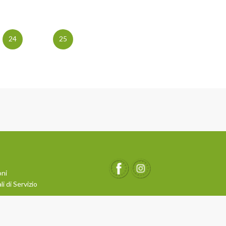
24
25
oni
i di Servizio