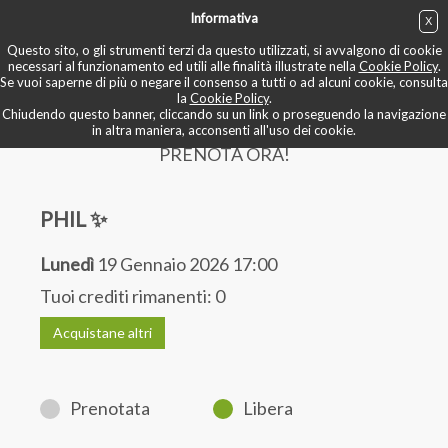
Informativa
X
ACQUISTA
Questo sito, o gli strumenti terzi da questo utilizzati, si avvalgono di cookie
necessari al funzionamento ed utili alle finalità illustrate nella
Cookie Policy
.
Se vuoi saperne di più o negare il consenso a tutti o ad alcuni cookie, consulta
BOOK NOW
la
Cookie Policy
.
Chiudendo questo banner, cliccando su un link o proseguendo la navigazione
in altra maniera, acconsenti all'uso dei cookie.
PRENOTA ORA!
PHIL ✨
Lunedì
19 Gennaio 2026 17:00
Tuoi crediti rimanenti:
0
Acquistane altri
Prenotata
Libera