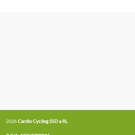
3
6
4
5
15
14
16
12
13
21
22
2026
Cardio Cycling SSD a RL