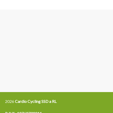
3
6
4
5
15
14
16
12
13
21
22
2026
Cardio Cycling SSD a RL