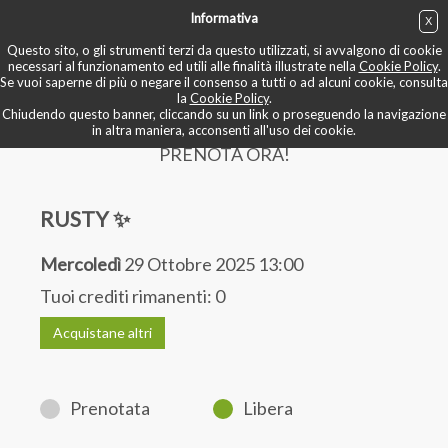
Informativa
X
ACQUISTA
Questo sito, o gli strumenti terzi da questo utilizzati, si avvalgono di cookie
necessari al funzionamento ed utili alle finalità illustrate nella
Cookie Policy
.
Se vuoi saperne di più o negare il consenso a tutti o ad alcuni cookie, consulta
BOOK NOW
la
Cookie Policy
.
Chiudendo questo banner, cliccando su un link o proseguendo la navigazione
in altra maniera, acconsenti all'uso dei cookie.
PRENOTA ORA!
RUSTY ✨
Mercoledì
29 Ottobre 2025 13:00
Tuoi crediti rimanenti:
0
Acquistane altri
Prenotata
Libera