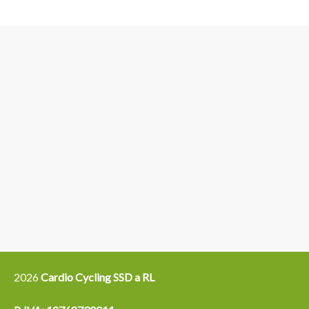
3
6
4
5
15
14
16
12
13
21
22
2026
Cardio Cycling SSD a RL