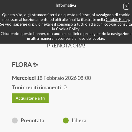
Informativa
X
ACQUISTA
Questo sito, o gli strumenti terzi da questo utilizzati, si avvalgono di cookie
necessari al funzionamento ed utili alle finalità illustrate nella
Cookie Policy
.
Se vuoi saperne di più o negare il consenso a tutti o ad alcuni cookie, consulta
BOOK NOW
la
Cookie Policy
.
Chiudendo questo banner, cliccando su un link o proseguendo la navigazione
in altra maniera, acconsenti all'uso dei cookie.
PRENOTA ORA!
FLORA ✨
Mercoledì
18 Febbraio 2026 08:00
Tuoi crediti rimanenti:
0
Acquistane altri
Prenotata
Libera