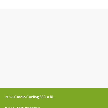
3
6
4
5
15
14
16
12
13
21
22
2026
Cardio Cycling SSD a RL