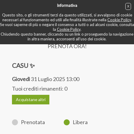
Informativa
X
ACQUISTA
Questo sito, o gli strumenti terzi da questo utilizzati, si avvalgono di cookie
necessari al funzionamento ed utili alle finalità illustrate nella
Cookie Policy
.
Se vuoi saperne di più o negare il consenso a tutti o ad alcuni cookie, consulta
BOOK NOW
la
Cookie Policy
.
Chiudendo questo banner, cliccando su un link o proseguendo la navigazione
in altra maniera, acconsenti all'uso dei cookie.
PRENOTA ORA!
CASU ✨
Giovedì
31 Luglio 2025 13:00
Tuoi crediti rimanenti:
0
Acquistane altri
Prenotata
Libera