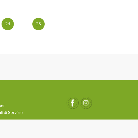
24
25
oni
i di Servizio