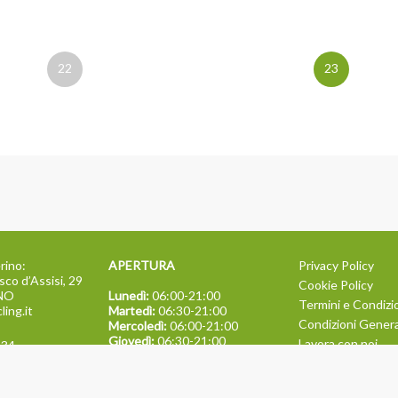
22
23
rino:
APERTURA
Privacy Policy
sco d’Assisi, 29
Cookie Policy
INO
Lunedì:
06:00-21:00
Termini e Condizi
ling.it
Martedì:
06:30-21:00
Condizioni General
Mercoledì:
06:00-21:00
Giovedì:
06:30-21:00
Lavora con noi
134
Venerdì:
06:00-21:00
TEAM BUILDING
Sabato:
09:00-13:30
Domenica:
09:00-13:30