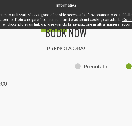
Informativa
✏️ recensioni
📚 blo
✅ mese di prova
♾️ unlimited
📌 prenota
uesto utilizzati, si avvalgono di cookie necessari al funzionamento ed utili alle f
saperne di più o negare il consenso a tutti o ad alcuni cookie, consulta la
Cooki
r, cliccando su un link o proseguendo la navigazione in altra maniera, acconse
BOOK NOW
PRENOTA ORA!
Prenotata
:00