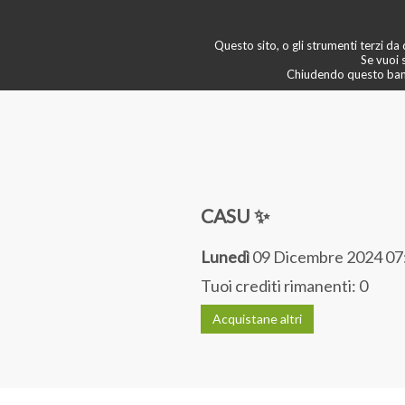
newsletter
💠 boutique & servizi
Questo sito, o gli strumenti terzi da q
🙄 scopri di più
Se vuoi 
Chiudendo questo banne
CASU ✨
Lunedì
09 Dicembre 2024 07
Tuoi crediti rimanenti:
0
Acquistane altri