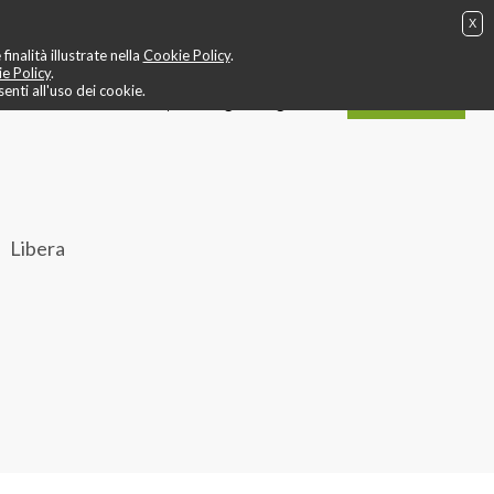
X
g
❤️ allenamento cardio
🎬 video
🤙 staff
📍 contatti
inalità illustrate nella
Cookie Policy
.
e Policy
.
nti all'uso dei cookie.
ACQUISTA
IT
EN
login / registrati
Libera