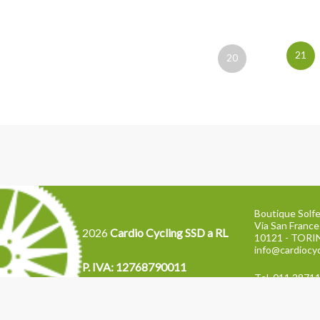
21
20
Boutique Solfe
Via San France
2026
Cardio Cycling SSD a RL
10121 - TOR
info@cardiocyc
P. IVA: 12768790011
Tel. 011 2871
Cod. dest. W7YVJK9
NEWSLETTER