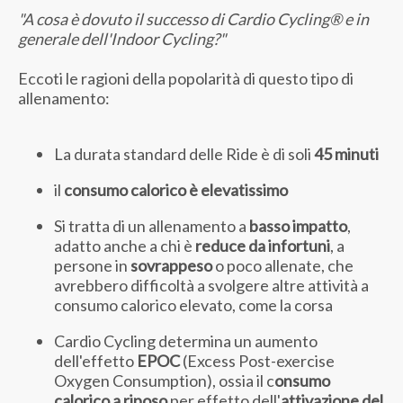
"A cosa è dovuto il successo di Cardio Cycling® e in
generale dell'Indoor Cycling?"
Eccoti le ragioni della popolarità di questo tipo di
allenamento:
La durata standard delle Ride è di soli
45 minuti
il
consumo calorico è elevatissimo
Si tratta di un allenamento a
basso impatto
,
adatto anche a chi è
reduce da infortuni
, a
persone in
sovrappeso
o poco allenate, che
avrebbero difficoltà a svolgere altre attività a
consumo calorico elevato, come la corsa
Cardio Cycling determina un aumento
dell'effetto
EPOC
(Excess Post-exercise
Oxygen Consumption), ossia il c
onsumo
calorico a riposo
per effetto dell'
attivazione del