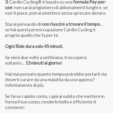
3.
Cardio Cycling® è basato su una
formula Pay-per-
use
: non sarai prigioniero di abbonamenti lunghi e, se
non ti piace, potrai smettere senza sprecare denaro
Starai pensando di
non riuscire a trovare il tempo
...
se hai questa preoccupazione Cardio Cycling è
proprio quello che fa per te.
Ogni Ride dura solo 45 minuti.
Se vieni due volte a settimana, ti occuperà
soltanto...
13 minuti al giorno
!
Hai mai pensato quanto tempo potrebbe portarti via
doverti curare da una malattia da sovrappeso?
Infinitamente di più.
Se fai un rapido conto, capirai subito che mettere in
forma il tuo corpo, renderlo bello e efficiente ti
conviene!