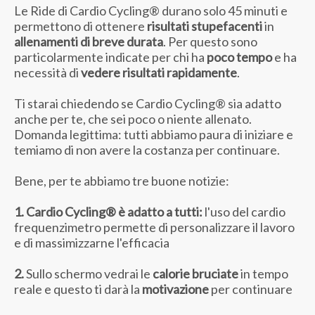
Le Ride di Cardio Cycling® durano solo 45 minuti e
permettono di ottenere
risultati stupefacenti
in
allenamenti di breve durata
. Per questo sono
particolarmente indicate per chi ha
poco tempo
e ha
necessità di
vedere risultati rapidamente
.
Ti starai chiedendo se Cardio Cycling® sia adatto
anche per te, che sei poco o niente allenato.
Domanda legittima: tutti abbiamo paura di iniziare e
temiamo di non avere la costanza per continuare.
Bene, per te abbiamo tre buone notizie:
1. Cardio Cycling® è adatto a tutti:
l'uso del cardio
frequenzimetro permette di personalizzare il lavoro
e di massimizzarne l'efficacia
2.
Sullo schermo vedrai le
calorie bruciate
in tempo
reale e questo ti darà la
motivazione
per continuare