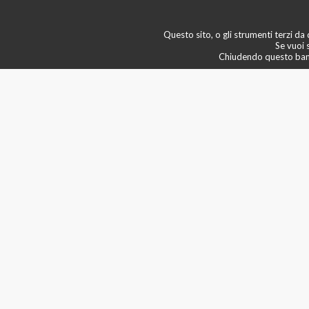
newsletter
💠 boutique & servizi
Questo sito, o gli strumenti terzi da q
🙄 scopri di più
Se vuoi 
Chiudendo questo banne