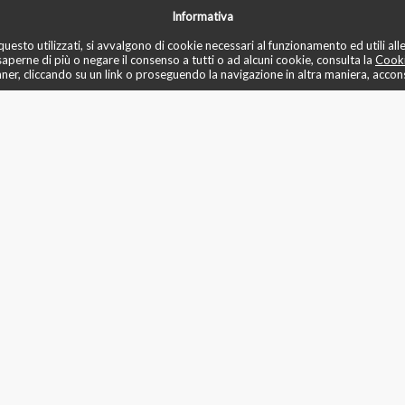
Informativa
✏️ recensioni
📚 blo
✅ mese di prova
♾️ unlimited
📌 prenota
uesto utilizzati, si avvalgono di cookie necessari al funzionamento ed utili alle f
saperne di più o negare il consenso a tutti o ad alcuni cookie, consulta la
Cooki
r, cliccando su un link o proseguendo la navigazione in altra maniera, acconse