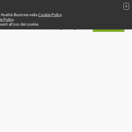
X
g
❤️ allenamento cardio
🎬 video
🤙 staff
📍 contatti
inalità illustrate nella
Cookie Policy
.
e Policy
.
nti all'uso dei cookie.
ACQUISTA
IT
EN
login / registrati