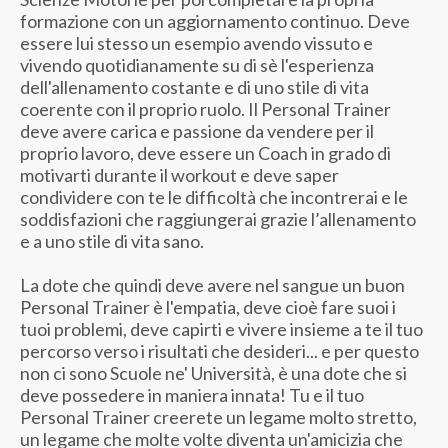
formazione con un aggiornamento continuo. Deve
essere lui stesso un esempio avendo vissuto e
vivendo quotidianamente su di sè l'esperienza
dell'allenamento costante e di uno stile di vita
coerente con il proprio ruolo. Il Personal Trainer
deve avere carica e passione da vendere per il
proprio lavoro, deve essere un Coach in grado di
motivarti durante il workout e deve saper
condividere con te le difficoltà che incontrerai e le
soddisfazioni che raggiungerai grazie l’allenamento
e a uno stile di vita sano.
La dote che quindi deve avere nel sangue un buon
Personal Trainer è l'empatia, deve cioè fare suoi i
tuoi problemi, deve capirti e vivere insieme a te il tuo
percorso verso i risultati che desideri... e per questo
non ci sono Scuole ne' Università, è una dote che si
deve possedere in maniera innata! Tu e il tuo
Personal Trainer creerete un legame molto stretto,
un legame che molte volte diventa un'amicizia che