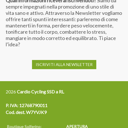
Quali informazioni riceverai iscrivendoti?
Siamo da
sempre impegnati nella promozione di uno stile di
vita sano e attivo. Attraverso la Newsletter vogliamo
offrire tanti spunti interessanti: parleremo di come
mantenerti in forma, perdere peso velocemente,
tonificare tutto il corpo, combattere lo stress,
mangiare in modo corretto ed equilibrato. Ti piace
l’idea?
ISCRIVITI ALLA NEWSLETTER
2026
Cardio Cycling SSD a RL
P. IVA: 12768790011
Cod. dest. W7YVJK9
Boutique Solferino:
APERTURA